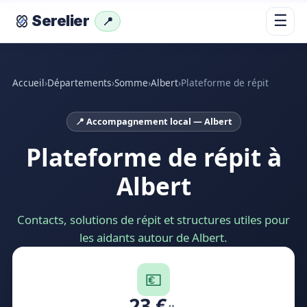
☰
Serelier
📍
Accueil
›
Départements
›
Somme
›
Albert
›
Plateforme de répit
📍 Accompagnement local — Albert
Plateforme de répit à
Albert
Contacts, solutions de répit et structures utiles pour
les aidants autour de Albert.
💶
23 €