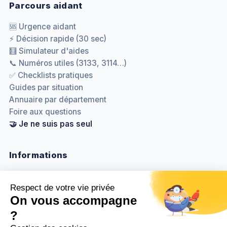
Parcours aidant
🆘 Urgence aidant
⚡ Décision rapide (30 sec)
🧮 Simulateur d'aides
📞 Numéros utiles (3133, 3114…)
✅ Checklists pratiques
Guides par situation
Annuaire par département
Foire aux questions
🤝 Je ne suis pas seul
Informations
Nous contacter
Méthodologie & sources
Politique de confidentialité
Mentions légales
Gestion des cookies