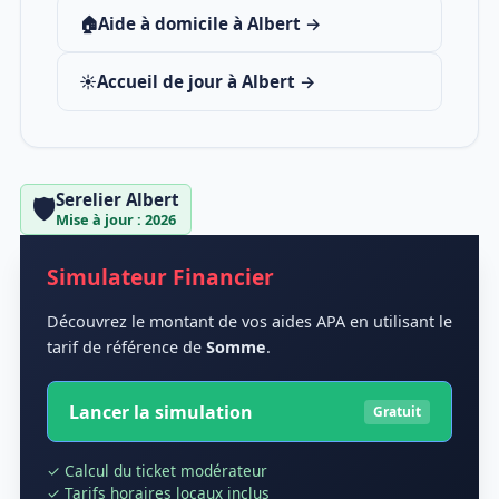
🏠
Aide à domicile à Albert →
☀️
Accueil de jour à Albert →
Serelier Albert
🛡️
Mise à jour : 2026
Simulateur Financier
Découvrez le montant de vos aides APA en utilisant le
tarif de référence de
Somme
.
Lancer la simulation
Gratuit
✓ Calcul du ticket modérateur
✓ Tarifs horaires locaux inclus