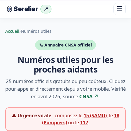
☰
Serelier
📍
Accueil
›
Numéros utiles
📞 Annuaire CNSA officiel
Numéros utiles pour les
proches aidants
25 numéros officiels gratuits ou peu coûteux. Cliquez
pour appeler directement depuis votre mobile. Vérifié
en avril 2026, source
CNSA ↗
.
⚠️ Urgence vitale
: composez le
15 (SAMU)
, le
18
(Pompiers)
ou le
112
.