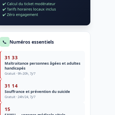
✔️ Calcul du ticket modérateur
✔️ Tarifs horaires locaux inclus
✔️ Zéro engagement
📞
Numéros essentiels
31 33
Maltraitance personnes âgées et adultes
handicapés
Gratuit · 9h-20h, 7j/7
31 14
Souffrance et prévention du suicide
Gratuit · 24h/24, 7j/7
15
SAMU — urgence médicale vitale