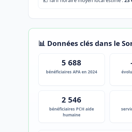
💶 Tarif horaire moyen local estimé :
23 
📊 Données clés dans le 
5 688
bénéficiaires APA en 2024
évol
2 546
bénéficiaires PCH aide
servi
humaine