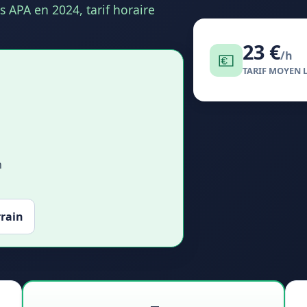
 APA en 2024, tarif horaire
23 €
/h
💶
TARIF MOYEN 
n
rrain