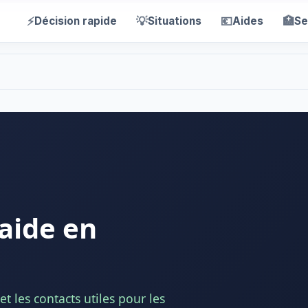
⚡
💡
💶
🏥
Décision rapide
Situations
Aides
Se
aide en
t les contacts utiles pour les