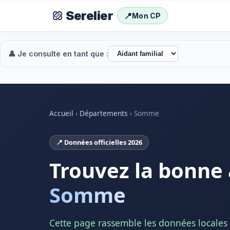
Serelier
📍
Mon CP
👤 Je consulte en tant que :
Accueil
›
Départements
›
Somme
📍 Données officielles 2026
Trouvez la bonne 
Somme
Cette page rassemble les données locales e