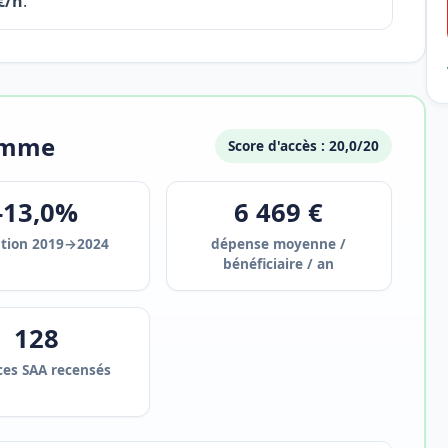
€/h
.
Somme
Score d'accès : 20,0/20
-13,0%
6 469 €
ution 2019→2024
dépense moyenne /
bénéficiaire / an
128
ces SAA recensés