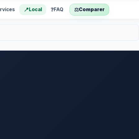
📍
❓
⚖️
rvices
Local
FAQ
Comparer