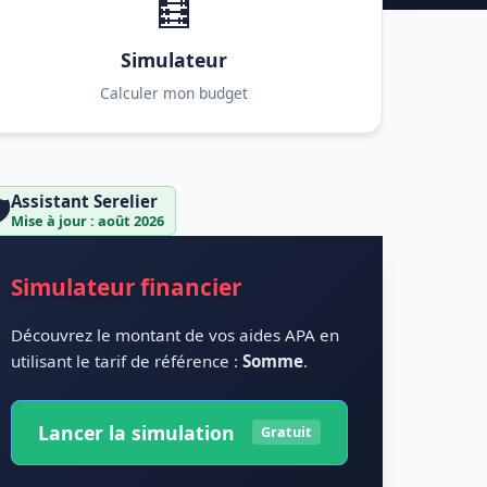
🧮
Simulateur
Calculer mon budget
Assistant Serelier
️
Mise à jour : août 2026
Simulateur financier
Découvrez le montant de vos aides APA en
utilisant le tarif de référence :
Somme
.
Lancer la simulation
Gratuit