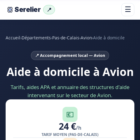
☰
Serelier
📍
Accueil
›
Départements
›
Pas-de-Calais
›
Avion
›
Aide à domicile
📍 Accompagnement local — Avion
Aide à domicile à Avion
Tarifs, aides APA et annuaire des structures d'aide
intervenant sur le secteur de Avion.
💶
24 €
/h
TARIF MOYEN (PAS-DE-CALAIS)