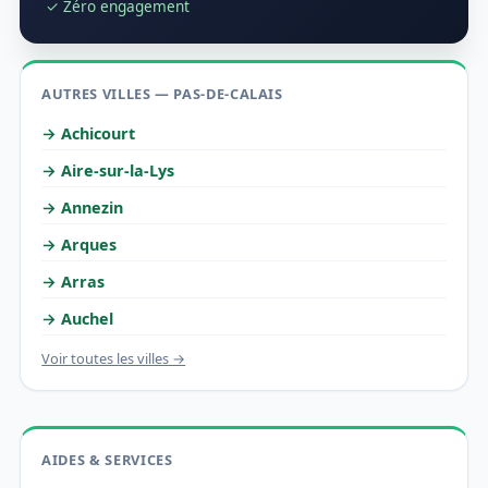
✓ Zéro engagement
AUTRES VILLES — PAS-DE-CALAIS
→ Achicourt
→ Aire-sur-la-Lys
→ Annezin
→ Arques
→ Arras
→ Auchel
Voir toutes les villes →
AIDES & SERVICES