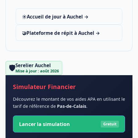
☀️
Accueil de jour à Auchel →
🤝
Plateforme de répit à Auchel →
Serelier Auchel
🛡️
Mise à jour : août 2026
Simulateur Financier
Découvrez le montant de vos aides APA en utilisant le
tarif de référence de
Pas-de-Calais
.
Lancer la simulation
Gratuit