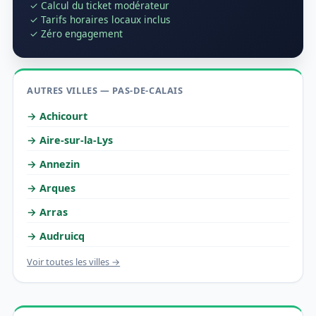
✓ Calcul du ticket modérateur
✓ Tarifs horaires locaux inclus
✓ Zéro engagement
AUTRES VILLES — PAS-DE-CALAIS
→ Achicourt
→ Aire-sur-la-Lys
→ Annezin
→ Arques
→ Arras
→ Audruicq
Voir toutes les villes →