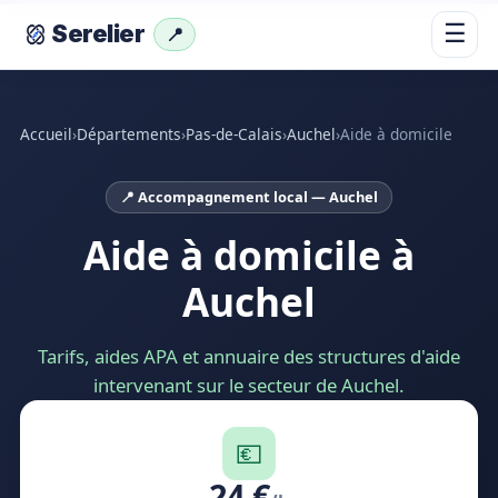
☰
Serelier
📍
Accueil
›
Départements
›
Pas-de-Calais
›
Auchel
›
Aide à domicile
📍 Accompagnement local — Auchel
Aide à domicile à
Auchel
Tarifs, aides APA et annuaire des structures d'aide
intervenant sur le secteur de Auchel.
💶
24 €