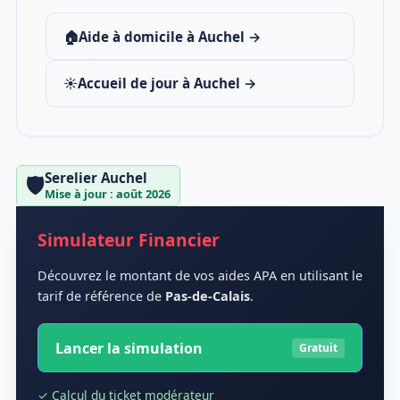
🏠
Aide à domicile à Auchel →
☀️
Accueil de jour à Auchel →
Serelier Auchel
🛡️
Mise à jour : août 2026
Simulateur Financier
Découvrez le montant de vos aides APA en utilisant le
tarif de référence de
Pas-de-Calais
.
Lancer la simulation
Gratuit
✓ Calcul du ticket modérateur