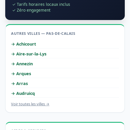
✓ Tarifs horaires locaux inclus
✓ Zéro engagement
AUTRES VILLES — PAS-DE-CALAIS
→ Achicourt
→ Aire-sur-la-Lys
→ Annezin
→ Arques
→ Arras
→ Audruicq
Voir toutes les villes →