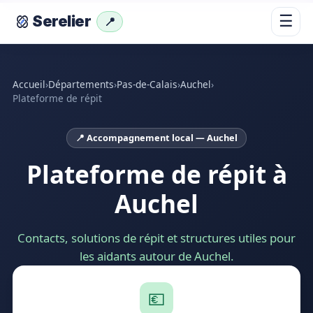
☰
Serelier
📍
Accueil
›
Départements
›
Pas-de-Calais
›
Auchel
›
Plateforme de répit
📍 Accompagnement local — Auchel
Plateforme de répit à
Auchel
Contacts, solutions de répit et structures utiles pour
les aidants autour de Auchel.
💶