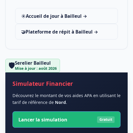
☀️
Accueil de jour à Bailleul →
🤝
Plateforme de répit à Bailleul →
Serelier Bailleul
🛡️
Mise à jour : août 2026
Simulateur Financier
Découvrez le montant de vos aides APA en utilisant le
tarif de référence de
Nord
.
Lancer la simulation
Gratuit