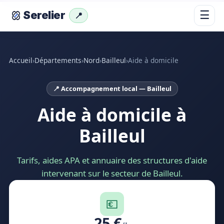
☰
Serelier
📍
Accueil
›
Départements
›
Nord
›
Bailleul
›
Aide à domicile
📍 Accompagnement local — Bailleul
Aide à domicile à
Bailleul
Tarifs, aides APA et annuaire des structures d'aide
intervenant sur le secteur de Bailleul.
💶
25 €