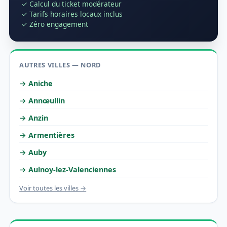
✓ Calcul du ticket modérateur
✓ Tarifs horaires locaux inclus
✓ Zéro engagement
AUTRES VILLES — NORD
→ Aniche
→ Annœullin
→ Anzin
→ Armentières
→ Auby
→ Aulnoy-lez-Valenciennes
Voir toutes les villes →