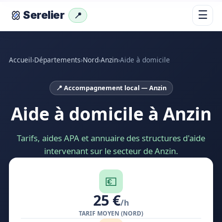
☰
Serelier
📍
Accueil
›
Départements
›
Nord
›
Anzin
›
Aide à domicile
📍 Accompagnement local — Anzin
Aide à domicile à Anzin
Tarifs, aides APA et annuaire des structures d'aide
intervenant sur le secteur de Anzin.
💶
25 €
/h
TARIF MOYEN (NORD)