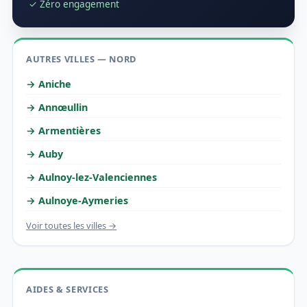
✓ Zéro engagement
AUTRES VILLES — NORD
→ Aniche
→ Annœullin
→ Armentières
→ Auby
→ Aulnoy-lez-Valenciennes
→ Aulnoye-Aymeries
Voir toutes les villes →
AIDES & SERVICES