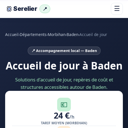
☰
Serelier
📍
Accueil
›
Départements
›
Morbihan
›
Baden
›
Accueil de jour
📍 Accompagnement local — Baden
Accueil de jour à Baden
Solutions d'accueil de jour, repères de coût et
structures accessibles autour de Baden.
💶
24 €
/h
TARIF MOYEN (MORBIHAN)