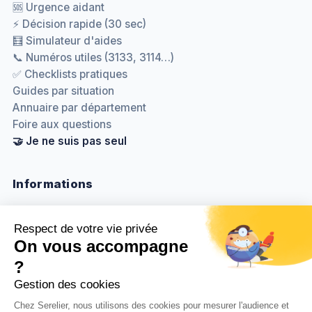
🆘 Urgence aidant
⚡ Décision rapide (30 sec)
🧮 Simulateur d'aides
📞 Numéros utiles (3133, 3114…)
✅ Checklists pratiques
Guides par situation
Annuaire par département
Foire aux questions
🤝 Je ne suis pas seul
Informations
Nous contacter
Méthodologie & sources
Politique de confidentialité
Mentions légales
Gestion des cookies
BenjaminDuplaa.com ↗