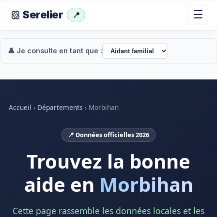
☰
Serelier
📍
👤 Je consulte en tant que :
Accueil
›
Départements
›
Morbihan
📍 Données officielles 2026
Trouvez la bonne
aide en
Morbihan
Cette page rassemble les données locales et les