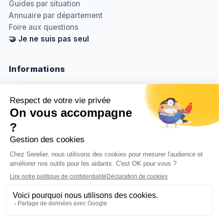
Guides par situation
Annuaire par département
Foire aux questions
🤝 Je ne suis pas seul
Informations
Nous contacter
Méthodologie & sources
Politique de confidentialité
Mentions légales
Gestion des cookies
BenjaminDuplaa.com ↗
© 2026
Serelier
. Tous droits réservés.
Fait avec
❤️
pour les aidants, avec clarté, utilité et