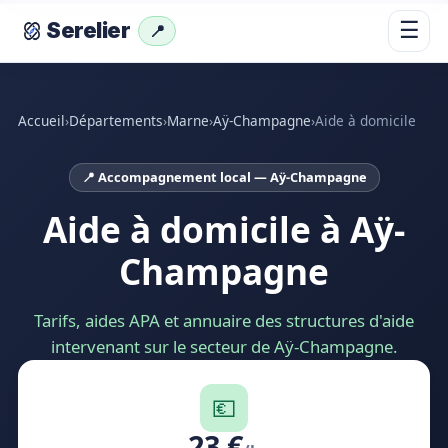
☰
Serelier
📍
Accueil
›
Départements
›
Marne
›
Aÿ-Champagne
›
Aide à domicile
📍 Accompagnement local — Aÿ-Champagne
Aide à domicile à Aÿ-
Champagne
Tarifs, aides APA et annuaire des structures d'aide
intervenant sur le secteur de Aÿ-Champagne.
💶
23 €