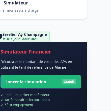
Simulateur
imer mon reste à charge
Serelier Aÿ-Champagne
️
Mise à jour : août 2026
Simulateur Financier
Découvrez le montant de vos aides APA en
utilisant le tarif de référence de
Marne
.
Lancer la simulation
Gratuit
✓ Calcul du ticket modérateur
✓ Tarifs horaires locaux inclus
✓ Zéro engagement