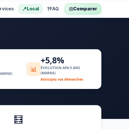
📍
❓
⚖️
rvices
Local
FAQ
Comparer
+5,8%
📊
ÉVOLUTION APA 5 ANS
(MARNE)
MARNE)
Anticipez vos démarches
🧮