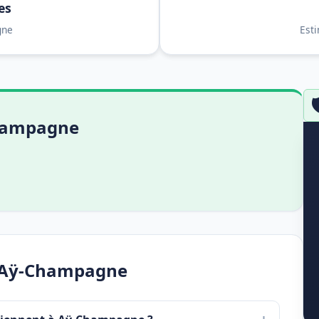
es
gne
Est

Champagne
— Aÿ-Champagne