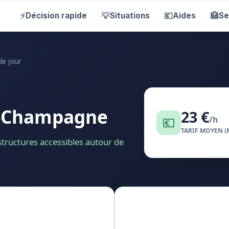
⚡
💡
💶
🏥
Décision rapide
Situations
Aides
Se
de jour
Aÿ-Champagne
23 €
💶
/h
TARIF MOYEN (
 structures accessibles autour de