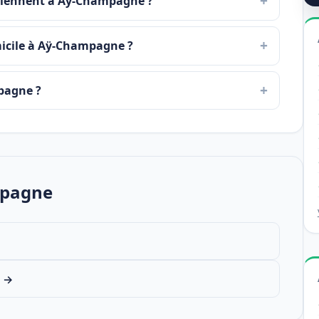
erviennent à Aÿ-Champagne ?
omicile à Aÿ-Champagne ?
pagne ?
mpagne
e →