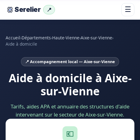
☰
Serelier
📍
Accueil
›
Départements
›
Haute-Vienne
›
Aixe-sur-Vienne
›
Aide à domicile
📍 Accompagnement local — Aixe-sur-Vienne
Aide à domicile à Aixe-
sur-Vienne
Tarifs, aides APA et annuaire des structures d'aide
intervenant sur le secteur de Aixe-sur-Vienne.
💶