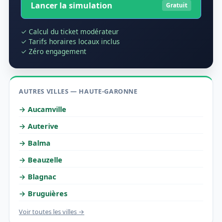
Lancer la simulation
Gratuit
✓ Calcul du ticket modérateur
✓ Tarifs horaires locaux inclus
✓ Zéro engagement
AUTRES VILLES — HAUTE-GARONNE
→ Aucamville
→ Auterive
→ Balma
→ Beauzelle
→ Blagnac
→ Bruguières
Voir toutes les villes →