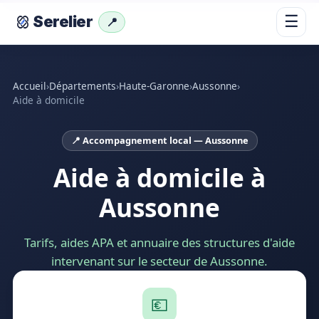
☰
Serelier
📍
Accueil
›
Départements
›
Haute-Garonne
›
Aussonne
›
Aide à domicile
📍 Accompagnement local — Aussonne
Aide à domicile à
Aussonne
Tarifs, aides APA et annuaire des structures d'aide
intervenant sur le secteur de Aussonne.
💶