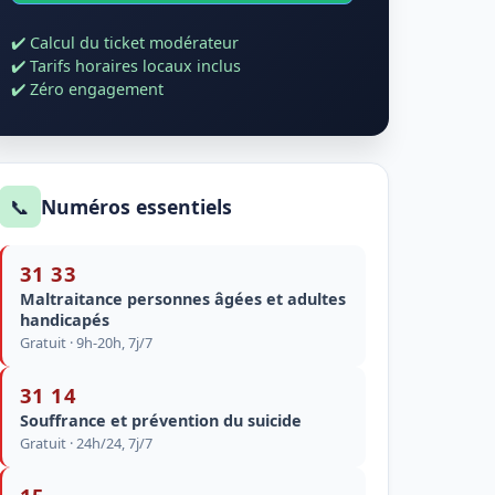
✔️ Calcul du ticket modérateur
✔️ Tarifs horaires locaux inclus
✔️ Zéro engagement
📞
Numéros essentiels
31 33
Maltraitance personnes âgées et adultes
handicapés
Gratuit · 9h-20h, 7j/7
31 14
Souffrance et prévention du suicide
Gratuit · 24h/24, 7j/7