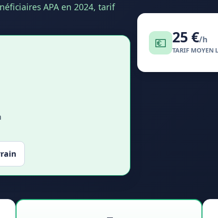
éficiaires APA en 2024, tarif
25 €
/h
💶
TARIF MOYEN 
n
rrain