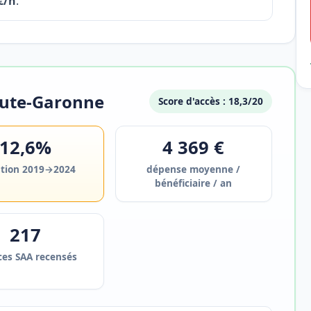
€/h
.
aute-Garonne
Score d'accès : 18,3/20
12,6%
4 369 €
ution 2019→2024
dépense moyenne /
bénéficiaire / an
217
ces SAA recensés