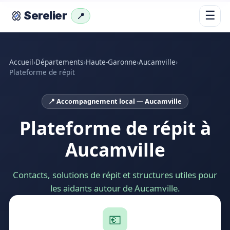
☰
Serelier
📍
Accueil
›
Départements
›
Haute-Garonne
›
Aucamville
›
Plateforme de répit
📍 Accompagnement local — Aucamville
Plateforme de répit à
Aucamville
Contacts, solutions de répit et structures utiles pour
les aidants autour de Aucamville.
💶