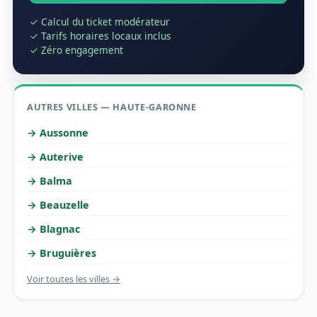
✓ Calcul du ticket modérateur
✓ Tarifs horaires locaux inclus
✓ Zéro engagement
AUTRES VILLES — HAUTE-GARONNE
→ Aussonne
→ Auterive
→ Balma
→ Beauzelle
→ Blagnac
→ Bruguières
Voir toutes les villes →