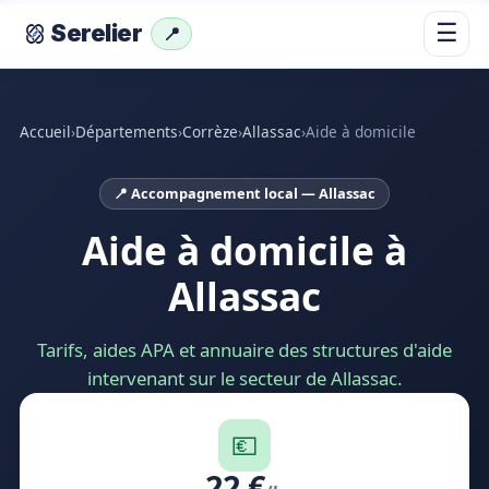
☰
Serelier
📍
Accueil
›
Départements
›
Corrèze
›
Allassac
›
Aide à domicile
📍 Accompagnement local — Allassac
Aide à domicile à
Allassac
Tarifs, aides APA et annuaire des structures d'aide
intervenant sur le secteur de Allassac.
💶
22 €