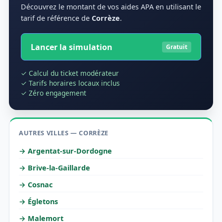
Découvrez le montant de vos aides APA en utilisant le
tarif de référence de
Corrèze
.
Lancer la simulation
Gratuit
✓ Calcul du ticket modérateur
✓ Tarifs horaires locaux inclus
✓ Zéro engagement
AUTRES VILLES — CORRÈZE
→ Argentat-sur-Dordogne
→ Brive-la-Gaillarde
→ Cosnac
→ Égletons
→ Malemort