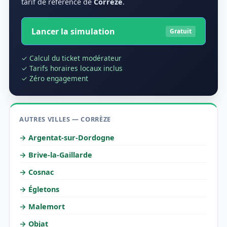
tarif de référence de
Corrèze
.
Lancer la simulation
Gratuit
✓ Calcul du ticket modérateur
✓ Tarifs horaires locaux inclus
✓ Zéro engagement
AUTRES VILLES — CORRÈZE
→ Argentat-sur-Dordogne
→ Brive-la-Gaillarde
→ Cosnac
→ Égletons
→ Malemort
→ Objat