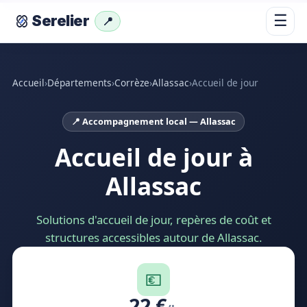
☰
Serelier
📍
Accueil
›
Départements
›
Corrèze
›
Allassac
›
Accueil de jour
📍 Accompagnement local — Allassac
Accueil de jour à
Allassac
Solutions d'accueil de jour, repères de coût et
structures accessibles autour de Allassac.
💶
22 €