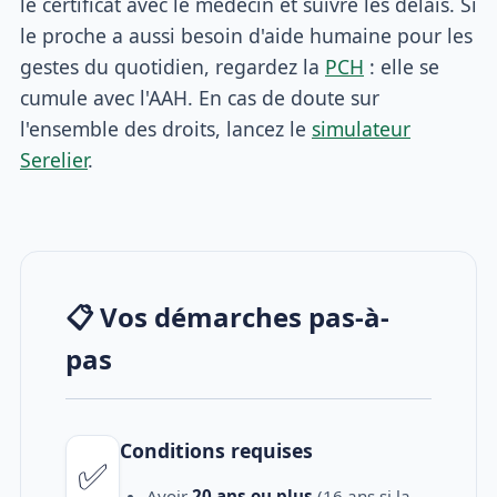
le certificat avec le médecin et suivre les délais. Si
le proche a aussi besoin d'aide humaine pour les
gestes du quotidien, regardez la
PCH
: elle se
cumule avec l'AAH. En cas de doute sur
l'ensemble des droits, lancez le
simulateur
Serelier
.
📋 Vos démarches pas-à-
pas
Conditions requises
✅
Avoir
20 ans ou plus
(16 ans si la