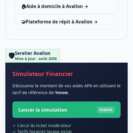
🏠
Aide à domicile à Avallon →
🤝
Plateforme de répit à Avallon →
Serelier Avallon
🛡️
Mise à jour : août 2026
Simulateur Financier
Découvrez le montant de vos aides APA en utilisant le
tarif de référence de
Yonne
.
Lancer la simulation
Gratuit
✓ Calcul du ticket modérateur
✓ Tarifs horaires locaux inclus