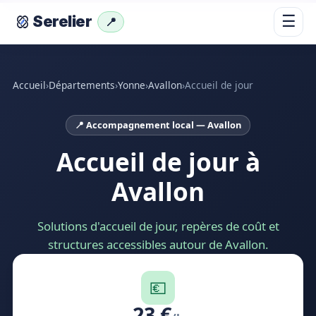
☰
Serelier
📍
Accueil
›
Départements
›
Yonne
›
Avallon
›
Accueil de jour
📍 Accompagnement local — Avallon
Accueil de jour à
Avallon
Solutions d'accueil de jour, repères de coût et
structures accessibles autour de Avallon.
💶
23 €