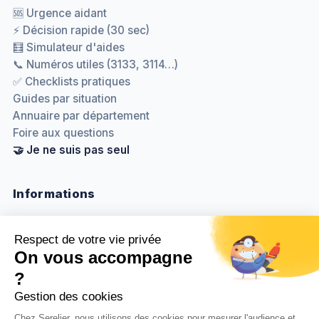
🆘 Urgence aidant
⚡ Décision rapide (30 sec)
🧮 Simulateur d'aides
📞 Numéros utiles (3133, 3114…)
✅ Checklists pratiques
Guides par situation
Annuaire par département
Foire aux questions
🤝 Je ne suis pas seul
Informations
Nous contacter
Méthodologie & sources
Politique de confidentialité
Mentions légales
Gestion des cookies
BenjaminDuplaa.com ↗