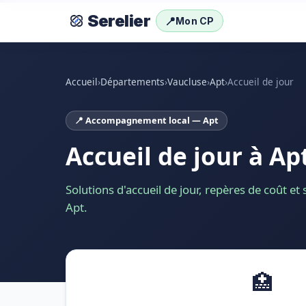
Serelier
📍
Mon CP
Accueil
›
Départements
›
Vaucluse
›
Apt
›
Accueil de jour
📍 Accompagnement local — Apt
Accueil de jour à Ap
Solutions d'accueil de jour, repères de coût et
Apt.
🏥