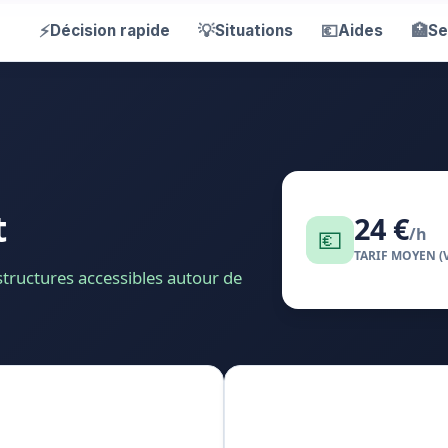
⚡
💡
💶
🏥
Décision rapide
Situations
Aides
Se
t
24 €
💶
/h
TARIF MOYEN (
 structures accessibles autour de