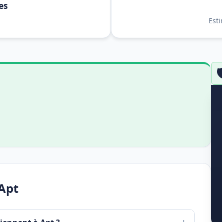
es
Est

Apt