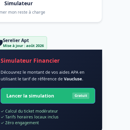
Simulateur
imer mon reste à charge
Serelier Apt
️
Mise à jour : août 2026
Simulateur Financier
Découvrez le montant de vos aides APA en
utilisant le tarif de référence de
Vaucluse
.
Lancer la simulation
Gratuit
✓ Calcul du ticket modérateur
✓ Tarifs horaires locaux inclus
✓ Zéro engagement