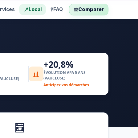
📍
❓
⚖️
rvices
Local
FAQ
Comparer
+20,8%
📊
ÉVOLUTION APA 5 ANS
(VAUCLUSE)
VAUCLUSE)
Anticipez vos démarches
🧮