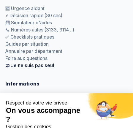
🆘 Urgence aidant
⚡ Décision rapide (30 sec)
🧮 Simulateur d'aides
📞 Numéros utiles (3133, 3114…)
✅ Checklists pratiques
Guides par situation
Annuaire par département
Foire aux questions
🤝 Je ne suis pas seul
Informations
Nous contacter
Méthodologie & sources
Politique de confidentialité
Mentions légales
Gestion des cookies
BenjaminDuplaa.com ↗