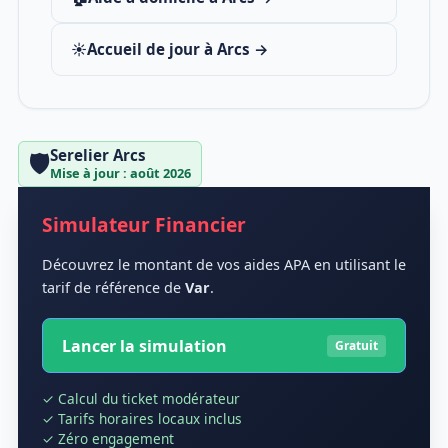
☀️
Accueil de jour à Arcs →
Serelier Arcs
🛡️
Mise à jour : août 2026
Simulateur Financier
Découvrez le montant de vos aides APA en utilisant le
tarif de référence de
Var
.
Lancer la simulation
Gratuit
✓ Calcul du ticket modérateur
✓ Tarifs horaires locaux inclus
✓ Zéro engagement