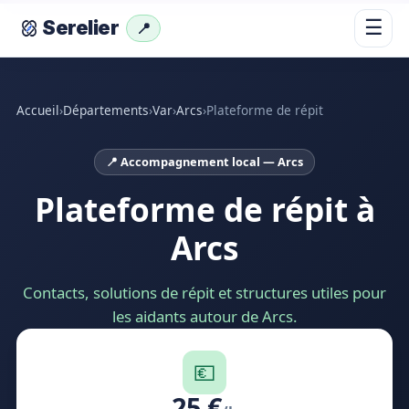
☰
Serelier
📍
Accueil
›
Départements
›
Var
›
Arcs
›
Plateforme de répit
📍 Accompagnement local — Arcs
Plateforme de répit à
Arcs
Contacts, solutions de répit et structures utiles pour
les aidants autour de Arcs.
💶
25 €