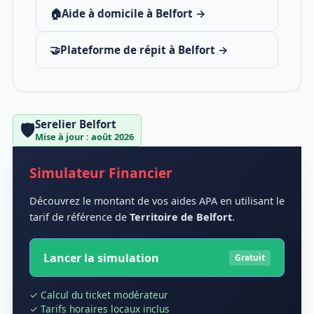
🏠
Aide à domicile à Belfort →
🤝
Plateforme de répit à Belfort →
Serelier Belfort
🛡️
Mise à jour : août 2026
Simulateur Financier
Découvrez le montant de vos aides APA en utilisant le
tarif de référence de
Territoire de Belfort
.
Lancer la simulation
Gratuit
✓ Calcul du ticket modérateur
✓ Tarifs horaires locaux inclus