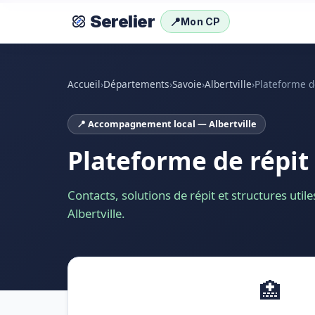
Serelier
📍
Mon CP
Accueil
›
Départements
›
Savoie
›
Albertville
›
Plateforme d
📍 Accompagnement local — Albertville
Plateforme de répit 
Contacts, solutions de répit et structures util
Albertville.
🏥