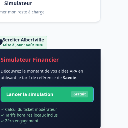
Simulateur
imer mon reste à charge
Serelier Albertville
️
Mise à jour : août 2026
Simulateur Financier
Découvrez le montant de vos aides APA en
utilisant le tarif de référence de
Savoie
.
Lancer la simulation
Gratuit
✓ Calcul du ticket modérateur
✓ Tarifs horaires locaux inclus
✓ Zéro engagement