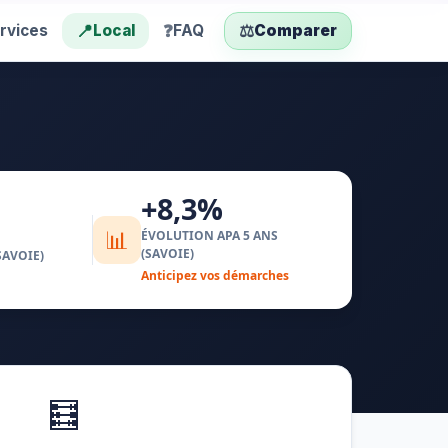
📍
❓
⚖️
rvices
Local
FAQ
Comparer
+8,3%
📊
ÉVOLUTION APA 5 ANS
(SAVOIE)
SAVOIE)
Anticipez vos démarches
🧮