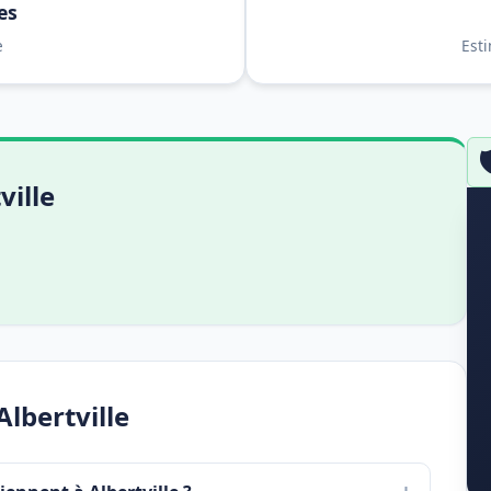
es
e
Est

ville
lbertville