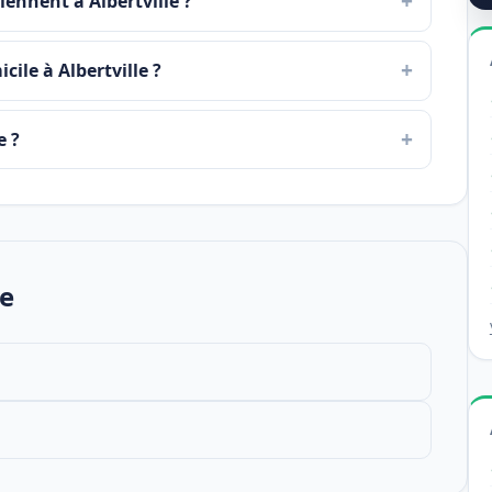
iennent à Albertville ?
cile à Albertville ?
e ?
le