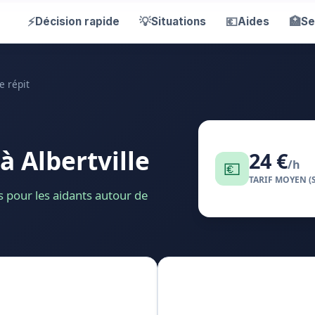
⚡
💡
💶
🏥
Décision rapide
Situations
Aides
Se
e répit
à Albertville
24 €
💶
/h
TARIF MOYEN (
es pour les aidants autour de