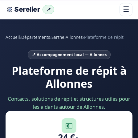
☰
Serelier
📍
Accueil
›
Départements
›
Sarthe
›
Allonnes
›
Plateforme de répit
📍 Accompagnement local — Allonnes
Plateforme de répit à
Allonnes
Contacts, solutions de répit et structures utiles pour
les aidants autour de Allonnes.
💶
24 €