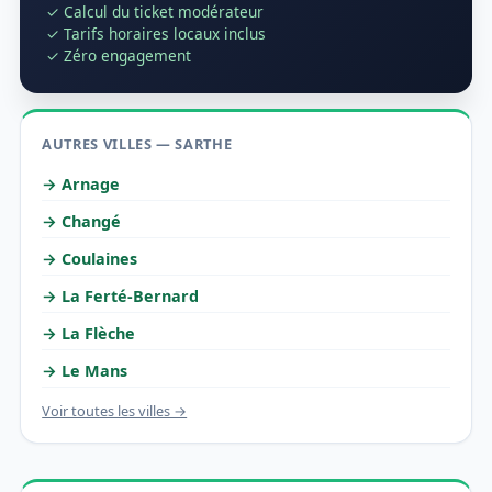
✓ Calcul du ticket modérateur
✓ Tarifs horaires locaux inclus
✓ Zéro engagement
AUTRES VILLES — SARTHE
→ Arnage
→ Changé
→ Coulaines
→ La Ferté-Bernard
→ La Flèche
→ Le Mans
Voir toutes les villes →