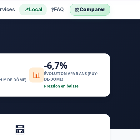
📍
❓
⚖️
rvices
Local
FAQ
Comparer
-6,7%
📊
ÉVOLUTION APA 5 ANS (PUY-
DE-DÔME)
PUY-DE-DÔME)
Pression en baisse
🧮