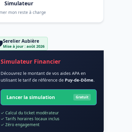
Simulateur
imer mon reste à charge
Serelier Aubière
️
Mise à jour : août 2026
Simulateur Financier
Découvrez le montant de vos aides APA en
utilisant le tarif de référence de
Puy-de-Dôme
.
Lancer la simulation
Gratuit
✓ Calcul du ticket modérateur
✓ Tarifs horaires locaux inclus
✓ Zéro engagement