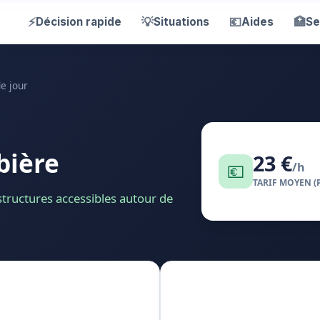
⚡
💡
💶
🏥
Décision rapide
Situations
Aides
Se
de jour
bière
23 €
💶
/h
TARIF MOYEN (
 structures accessibles autour de