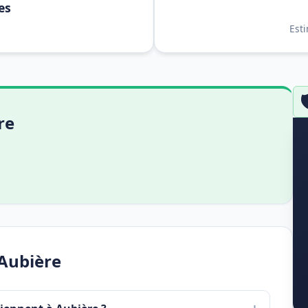
es
Est

re
Aubière