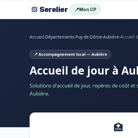
Serelier
📍
Mon CP
Accueil
›
Départements
›
Puy-de-Dôme
›
Aubière
›
Accueil 
📍 Accompagnement local — Aubière
Accueil de jour à Au
Solutions d'accueil de jour, repères de coût et
Aubière.
🏥