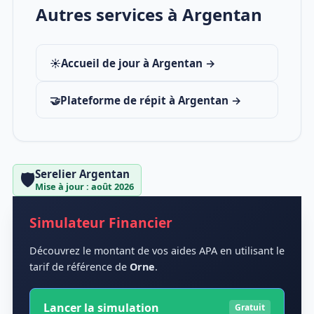
Autres services à Argentan
☀️
Accueil de jour à Argentan →
🤝
Plateforme de répit à Argentan →
Serelier Argentan
🛡️
Mise à jour : août 2026
Simulateur Financier
Découvrez le montant de vos aides APA en utilisant le
tarif de référence de
Orne
.
Lancer la simulation
Gratuit