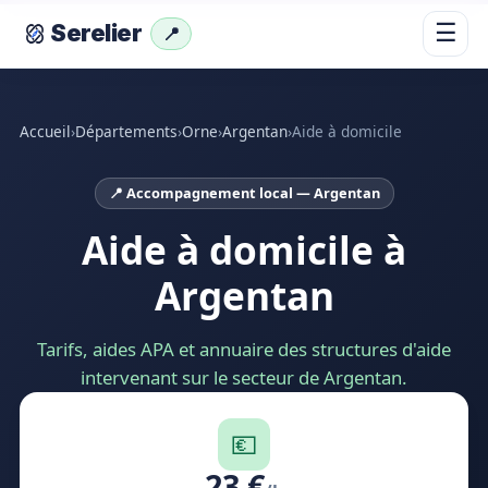
☰
Serelier
📍
Accueil
›
Départements
›
Orne
›
Argentan
›
Aide à domicile
📍 Accompagnement local — Argentan
Aide à domicile à
Argentan
Tarifs, aides APA et annuaire des structures d'aide
intervenant sur le secteur de Argentan.
💶
23 €