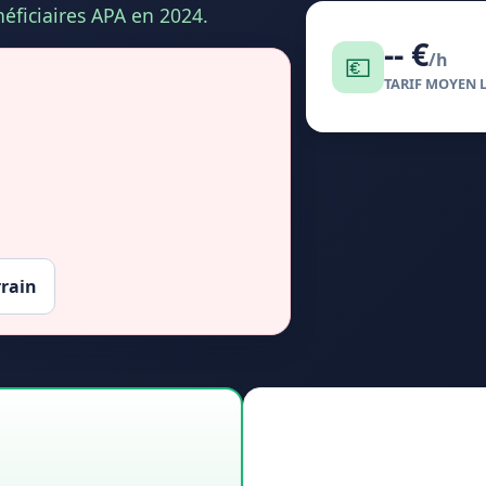
éficiaires APA en 2024.
-- €
/h
💶
TARIF MOYEN 
rrain