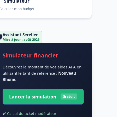
Simulateur
Calculer mon budget
Assistant Serelier
️
Mise à jour : août 2026
Simulateur financier
Découvrez le montant de vos aides APA en
utilisant le tarif de référence :
Nouveau
Rhône
.
Lancer la simulation
Gratuit
✔️ Calcul du ticket modérateur