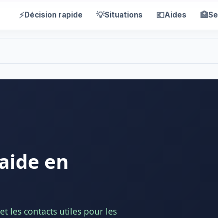
⚡
💡
💶
🏥
Décision rapide
Situations
Aides
Se
aide en
t les contacts utiles pour les