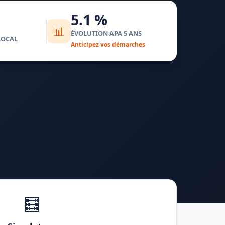
5.1 %
📊
ÉVOLUTION APA 5 ANS
LOCAL
Anticipez vos démarches
🧮