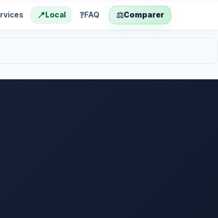
📍
❓
⚖️
rvices
Local
FAQ
Comparer