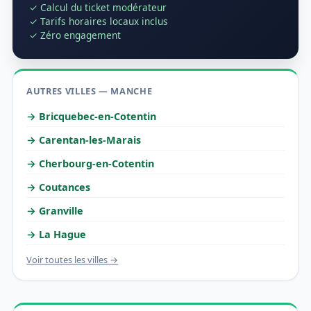
✓ Calcul du ticket modérateur
✓ Tarifs horaires locaux inclus
✓ Zéro engagement
AUTRES VILLES — MANCHE
→ Bricquebec-en-Cotentin
→ Carentan-les-Marais
→ Cherbourg-en-Cotentin
→ Coutances
→ Granville
→ La Hague
Voir toutes les villes →