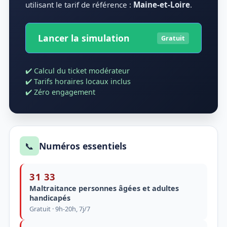
utilisant le tarif de référence :
Maine-et-Loire
.
Lancer la simulation
Gratuit
✔️ Calcul du ticket modérateur
✔️ Tarifs horaires locaux inclus
✔️ Zéro engagement
📞
Numéros essentiels
31 33
Maltraitance personnes âgées et adultes
handicapés
Gratuit · 9h-20h, 7j/7