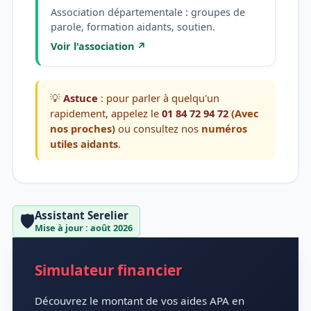
Association départementale : groupes de
parole, formation aidants, soutien.
Voir l'association ↗
💡
Astuce
: pour parler à quelqu'un
rapidement, appelez le
01 84 72 94 72
(Avec
nos proches)
ou consultez nos
numéros
utiles aidants
.
Assistant Serelier
🛡️
Mise à jour : août 2026
Simulateur financier
Découvrez le montant de vos aides APA en