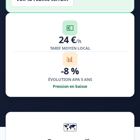
💶
24 €
/h
TARIF MOYEN LOCAL
📊
-8 %
ÉVOLUTION APA 5 ANS
Pression en baisse
🗺️