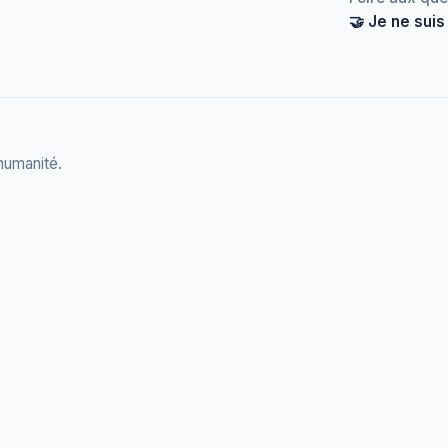
🤝 Je ne suis
 humanité.