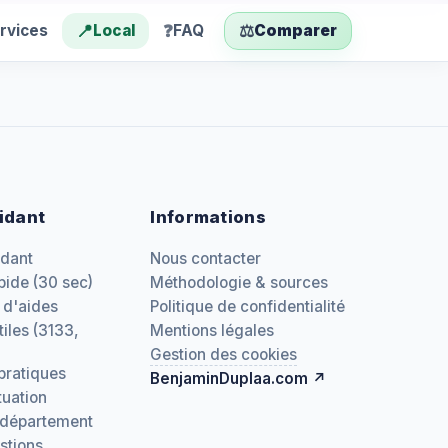
📍
❓
⚖️
rvices
Local
FAQ
Comparer
idant
Informations
idant
Nous contacter
pide (30 sec)
Méthodologie & sources
 d'aides
Politique de confidentialité
iles (3133,
Mentions légales
Gestion des cookies
pratiques
BenjaminDuplaa.com ↗
tuation
 département
stions