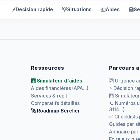
⚡
💡
💶
🏥
Décision rapide
Situations
Aides
Se
Ressources
Parcours a
🧮 Simulateur d'aides
🆘 Urgence a
Aides financières (APA...)
⚡ Décision ra
Services & répit
🧮 Simulateur
Comparatifs détaillés
📞 Numéros ut
3114…)
🚀 Roadmap Serelier
✅ Checklists 
Guides par si
Annuaire par
Foire aux que