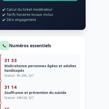
✔️ Calcul du ticket modérateur
✔️ Tarifs horaires locaux inclus
✔️ Zéro engagement
📞
Numéros essentiels
31 33
Maltraitance personnes âgées et adultes
handicapés
Gratuit · 9h-20h, 7j/7
31 14
Souffrance et prévention du suicide
Gratuit · 24h/24, 7j/7