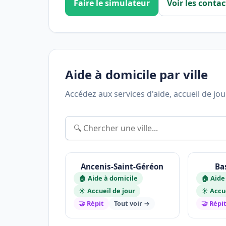
Faire le simulateur
Voir les contac
Aide à domicile par ville
Accédez aux services d'aide, accueil de jo
Ancenis-Saint-Géréon
Ba
🏠 Aide à domicile
🏠 Aide
☀️ Accueil de jour
☀️ Accu
🤝 Répit
Tout voir →
🤝 Répi