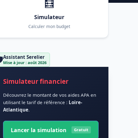
🧮
Simulateur
Calculer mon budget
Assistant Serelier
️
Mise à jour : août 2026
Simulateur financier
Découvrez le montant de vos aides APA en
utilisant le tarif de référence :
Loire-
Atlantique
.
Lancer la simulation
Gratuit