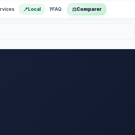
📍
❓
⚖️
rvices
Local
FAQ
Comparer