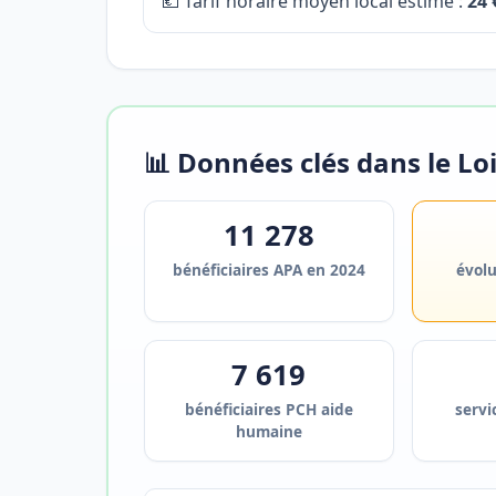
💶 Tarif horaire moyen local estimé :
24 
📊 Données clés dans le Lo
11 278
bénéficiaires APA en 2024
évol
7 619
bénéficiaires PCH aide
servi
humaine