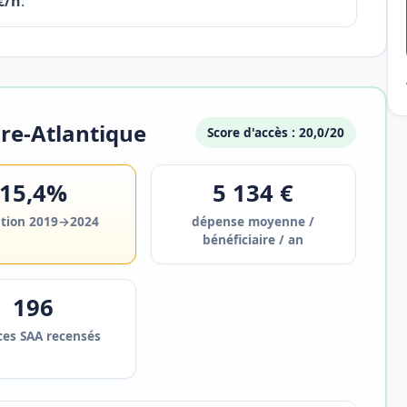
€/h
.
ire-Atlantique
Score d'accès : 20,0/20
15,4%
5 134 €
ution 2019→2024
dépense moyenne /
bénéficiaire / an
196
ces SAA recensés