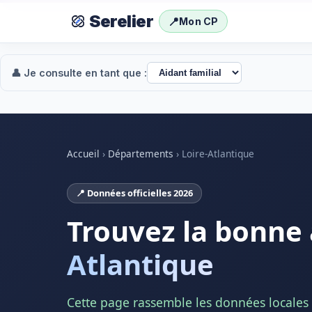
Serelier
📍
Mon CP
👤 Je consulte en tant que :
Accueil
›
Départements
›
Loire-Atlantique
📍 Données officielles 2026
Trouvez la bonne
Atlantique
Cette page rassemble les données locales e