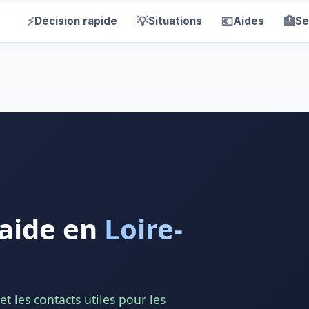
⚡
💡
💶
🏥
Décision rapide
Situations
Aides
Se
 aide en
Loire-
t les contacts utiles pour les