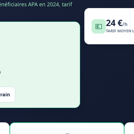
néficiaires APA en 2024, tarif
24 €
/h
💶
TARIF MOYEN 
n
rrain