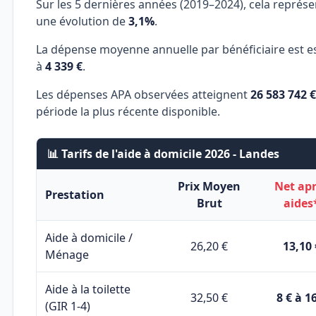
Sur les 5 dernières années (2019–2024), cela représ
une évolution de
3,1%
.
La dépense moyenne annuelle par bénéficiaire est e
à
4 339 €
.
Les dépenses APA observées atteignent
26 583 742 €
période la plus récente disponible.
📊 Tarifs de l'aide à domicile 2026 - Landes
Prix Moyen
Net ap
Prestation
Brut
aides
Aide à domicile /
26,20 €
13,10 
Ménage
Aide à la toilette
32,50 €
8 € à 1
(GIR 1-4)