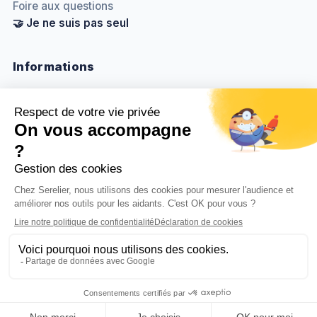
Foire aux questions
🤝 Je ne suis pas seul
Informations
Nous contacter
Méthodologie & sources
Politique de confidentialité
Mentions légales
Gestion des cookies
BenjaminDuplaa.com ↗
© 2026
Serelier
. Tous droits réservés.
Fait avec
❤️
pour les aidants, avec clarté, utilité et
humanité.
•
•
Roadmap
Confidentialité
Mentions légales