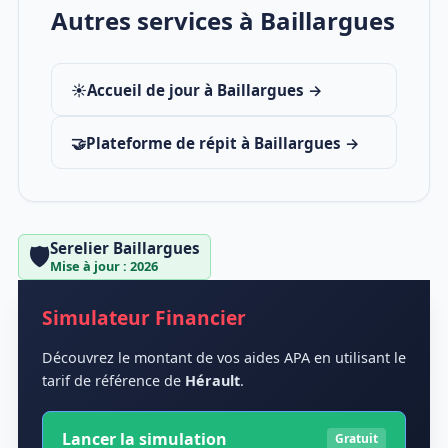
Autres services à Baillargues
☀️
Accueil de jour à Baillargues →
🤝
Plateforme de répit à Baillargues →
Serelier Baillargues
🛡️
Mise à jour : 2026
Simulateur Financier
Découvrez le montant de vos aides APA en utilisant le
tarif de référence de
Hérault
.
Lancer la simulation
Gratuit