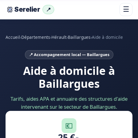
☰
Serelier
📍
Accueil
›
Départements
›
Hérault
›
Baillargues
›
Aide à domicile
📍 Accompagnement local — Baillargues
Aide à domicile à
Baillargues
Tarifs, aides APA et annuaire des structures d'aide
intervenant sur le secteur de Baillargues.
💶
25 €