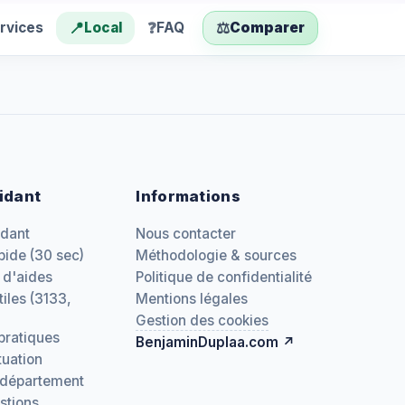
📍
❓
⚖️
rvices
Local
FAQ
Comparer
idant
Informations
idant
Nous contacter
pide (30 sec)
Méthodologie & sources
 d'aides
Politique de confidentialité
iles (3133,
Mentions légales
Gestion des cookies
pratiques
BenjaminDuplaa.com ↗
tuation
 département
stions