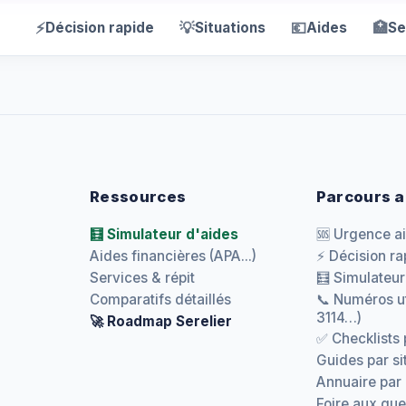
⚡
💡
💶
🏥
Décision rapide
Situations
Aides
Se
Ressources
Parcours a
🧮 Simulateur d'aides
🆘 Urgence a
Aides financières (APA...)
⚡ Décision ra
Services & répit
🧮 Simulateur
Comparatifs détaillés
📞 Numéros ut
3114…)
🚀 Roadmap Serelier
✅ Checklists 
Guides par si
Annuaire par
Foire aux que