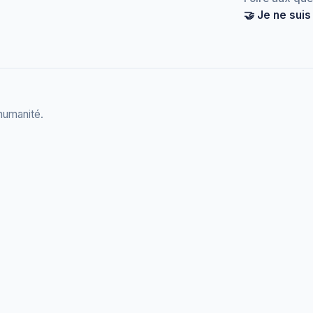
🤝 Je ne suis
 humanité.