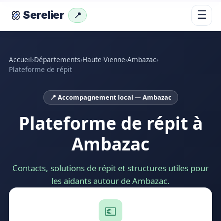
☰
Serelier
📍
Accueil
›
Départements
›
Haute-Vienne
›
Ambazac
›
Plateforme de répit
📍 Accompagnement local — Ambazac
Plateforme de répit à
Ambazac
Contacts, solutions de répit et structures utiles pour
les aidants autour de Ambazac.
💶