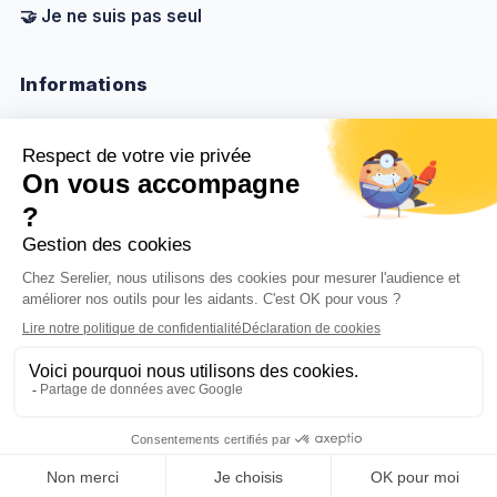
🤝 Je ne suis pas seul
Informations
Nous contacter
Méthodologie & sources
Politique de confidentialité
Mentions légales
Gestion des cookies
BenjaminDuplaa.com ↗
© 2026
Serelier
. Tous droits réservés.
Fait avec
❤️
pour les aidants, avec clarté, utilité et
humanité.
•
•
Roadmap
Confidentialité
Mentions légales