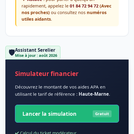
rapidement, appelez le
01 84 72 94 72
(Avec
nos proches)
ou consultez nos
numéros
utiles aidants
.
Assistant Serelier
🛡️
Mise à jour : août 2026
Simulateur financier
Découvrez le montant de vos aides APA en
utilisant le tarif de référence :
Haute-Marne
.
Lancer la simulation
Gratuit
✔️ Calcul du ticket modérateur