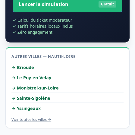
Lancer la simulation
Gratuit
✓ Calcul du ticket modérateur
✓ Tarifs horaires locaux inclus
✓ Zéro engagement
AUTRES VILLES — HAUTE-LOIRE
→ Brioude
→ Le Puy-en-Velay
→ Monistrol-sur-Loire
→ Sainte-Sigolène
→ Yssingeaux
Voir toutes les villes →