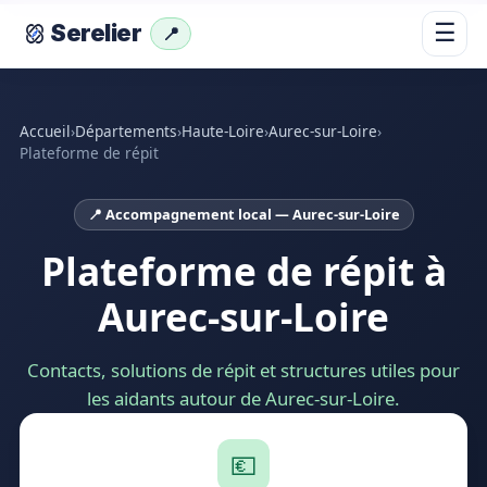
☰
Serelier
📍
Accueil
›
Départements
›
Haute-Loire
›
Aurec-sur-Loire
›
Plateforme de répit
📍 Accompagnement local — Aurec-sur-Loire
Plateforme de répit à
Aurec-sur-Loire
Contacts, solutions de répit et structures utiles pour
les aidants autour de Aurec-sur-Loire.
💶