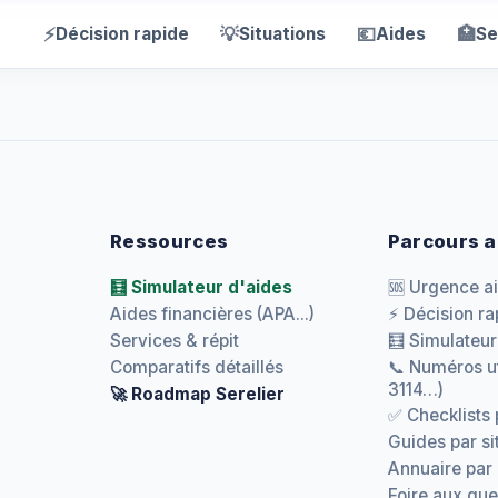
⚡
💡
💶
🏥
Décision rapide
Situations
Aides
Se
Ressources
Parcours a
🧮 Simulateur d'aides
🆘 Urgence a
Aides financières (APA...)
⚡ Décision ra
Services & répit
🧮 Simulateur
Comparatifs détaillés
📞 Numéros ut
3114…)
🚀 Roadmap Serelier
✅ Checklists 
Guides par si
Annuaire par
Foire aux que