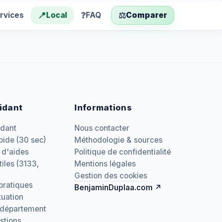
📍
❓
⚖️
rvices
Local
FAQ
Comparer
idant
Informations
idant
Nous contacter
pide (30 sec)
Méthodologie & sources
 d'aides
Politique de confidentialité
iles (3133,
Mentions légales
Gestion des cookies
pratiques
BenjaminDuplaa.com ↗
tuation
 département
stions