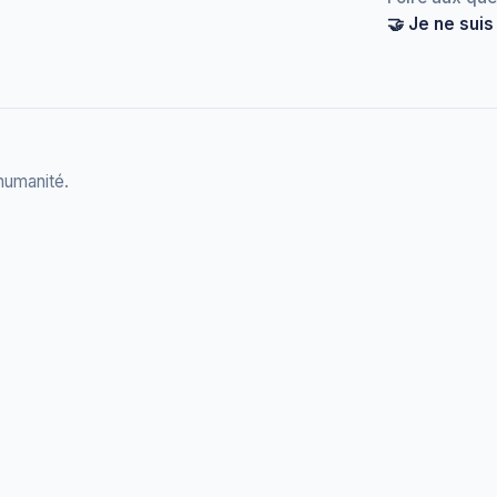
🤝 Je ne suis
 humanité.