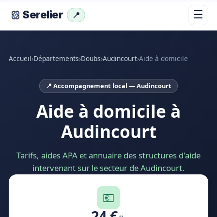
☰
Serelier
📍
Accueil
›
Départements
›
Doubs
›
Audincourt
›
Aide à domicile
📍 Accompagnement local — Audincourt
Aide à domicile à
Audincourt
Tarifs, aides APA et annuaire des structures d'aide
intervenant sur le secteur de Audincourt.
💶
24 €