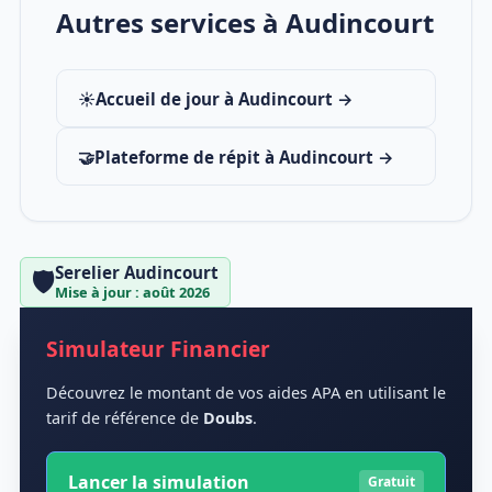
Autres services à Audincourt
☀️
Accueil de jour à Audincourt →
🤝
Plateforme de répit à Audincourt →
Serelier Audincourt
🛡️
Mise à jour : août 2026
Simulateur Financier
Découvrez le montant de vos aides APA en utilisant le
tarif de référence de
Doubs
.
Lancer la simulation
Gratuit