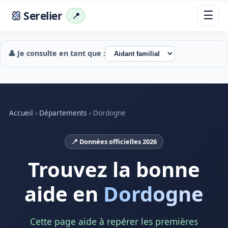
Serelier
☰
📍
👤 Je consulte en tant que :
Accueil
›
Départements
›
Dordogne
📍 Données officielles 2026
Trouvez la bonne
aide en
Dordogne
Cette page aide à repérer les premières