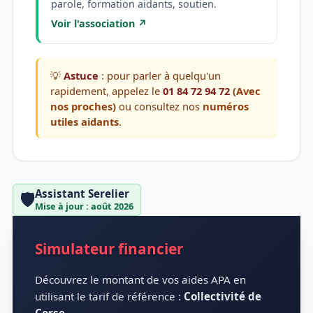
parole, formation aidants, soutien.
Voir l'association ↗
💡
Astuce
: pour parler à quelqu'un
rapidement, appelez le
01 84 72 94 72
(Avec
nos proches)
ou consultez nos
numéros
utiles aidants
.
Assistant Serelier
🛡️
Mise à jour : août 2026
Simulateur financier
Découvrez le montant de vos aides APA en
utilisant le tarif de référence :
Collectivité de