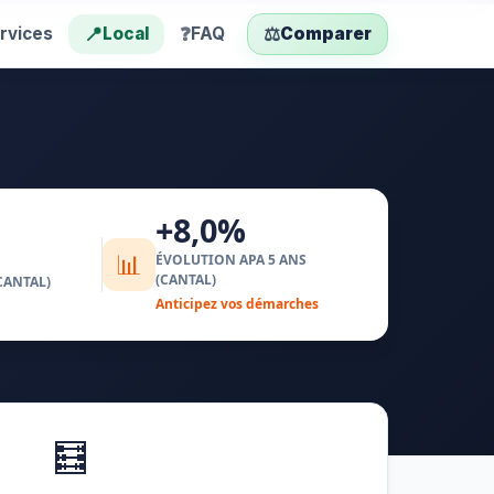
📍
❓
⚖️
rvices
Local
FAQ
Comparer
+8,0%
📊
ÉVOLUTION APA 5 ANS
(CANTAL)
CANTAL)
Anticipez vos démarches
🧮