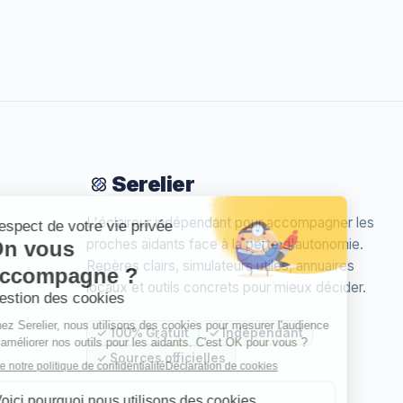
Serelier
L'éclaireur indépendant pour accompagner les
proches aidants face à la perte d'autonomie.
Repères clairs, simulateurs utiles, annuaires
locaux et outils concrets pour mieux décider.
✓ 100% Gratuit
✓ Indépendant
✓ Sources officielles