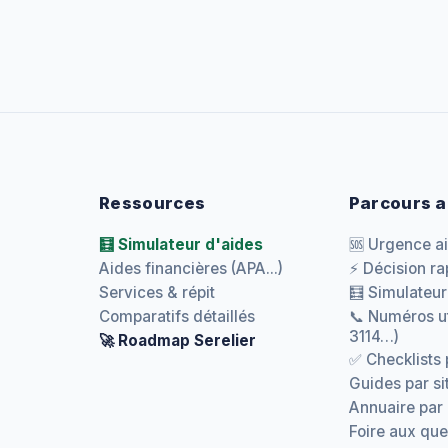
Ressources
Parcours a
🧮 Simulateur d'aides
🆘 Urgence a
Aides financières (APA...)
⚡ Décision ra
Services & répit
🧮 Simulateur
Comparatifs détaillés
📞 Numéros ut
3114…)
🚀 Roadmap Serelier
✅ Checklists 
Guides par si
Annuaire par
Foire aux que