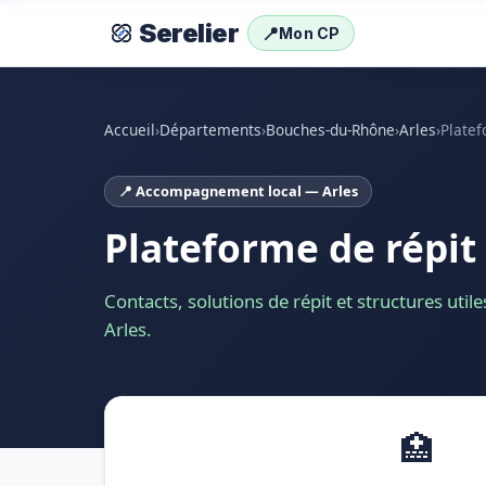
Serelier
📍
Mon CP
Accueil
›
Départements
›
Bouches-du-Rhône
›
Arles
›
Platef
📍 Accompagnement local — Arles
Plateforme de répit 
Contacts, solutions de répit et structures util
Arles.
🏥