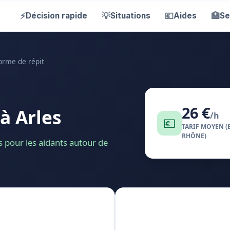
⚡
💡
💶
🏥
Décision rapide
Situations
Aides
Se
orme de répit
26 €
à Arles
/h
💶
TARIF MOYEN (
RHÔNE)
es pour les aidants autour de