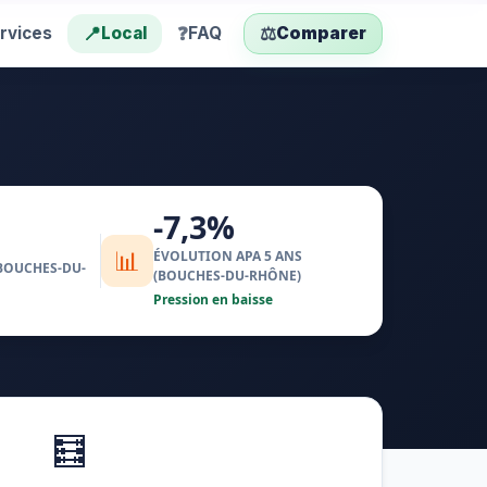
📍
❓
⚖️
rvices
Local
FAQ
Comparer
-7,3%
📊
ÉVOLUTION APA 5 ANS
BOUCHES-DU-
(BOUCHES-DU-RHÔNE)
Pression en baisse
🧮