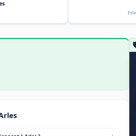
es
Est

Arles