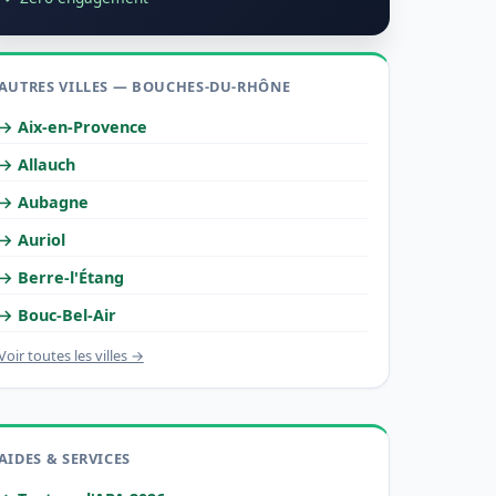
AUTRES VILLES — BOUCHES-DU-RHÔNE
→ Aix-en-Provence
→ Allauch
→ Aubagne
→ Auriol
→ Berre-l'Étang
→ Bouc-Bel-Air
Voir toutes les villes →
AIDES & SERVICES