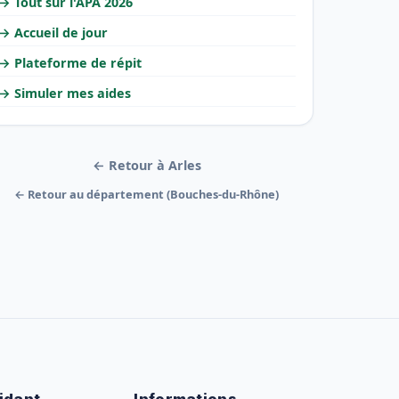
→ Tout sur l'APA 2026
→ Accueil de jour
→ Plateforme de répit
→ Simuler mes aides
← Retour à Arles
← Retour au département (Bouches-du-Rhône)
idant
Informations