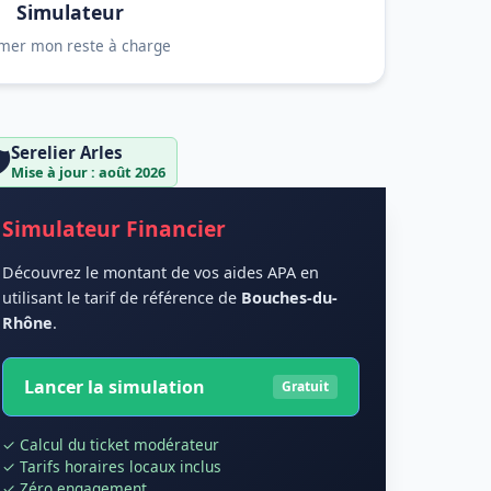
Simulateur
imer mon reste à charge
Serelier Arles
️
Mise à jour : août 2026
Simulateur Financier
Découvrez le montant de vos aides APA en
utilisant le tarif de référence de
Bouches-du-
Rhône
.
Lancer la simulation
Gratuit
✓ Calcul du ticket modérateur
✓ Tarifs horaires locaux inclus
✓ Zéro engagement