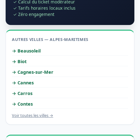
✓ Calcul du ticket modérateur
✓ Tarifs horaires locaux inclus
✓ Zéro engagement
AUTRES VILLES — ALPES-MARITIMES
→ Beausoleil
→ Biot
→ Cagnes-sur-Mer
→ Cannes
→ Carros
→ Contes
Voir toutes les villes →