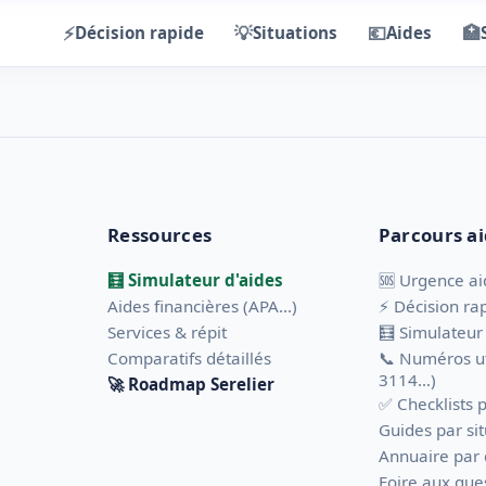
⚡
💡
💶
🏥
Décision rapide
Situations
Aides
Ressources
Parcours a
🧮 Simulateur d'aides
🆘 Urgence ai
Aides financières (APA...)
⚡ Décision rap
Services & répit
🧮 Simulateur
Comparatifs détaillés
📞 Numéros ut
3114…)
🚀 Roadmap Serelier
✅ Checklists 
Guides par si
Annuaire par
Foire aux que