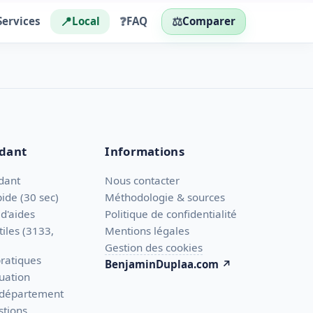
📍
❓
⚖️
Services
Local
FAQ
Comparer
idant
Informations
dant
Nous contacter
ide (30 sec)
Méthodologie & sources
 d'aides
Politique de confidentialité
iles (3133,
Mentions légales
Gestion des cookies
pratiques
BenjaminDuplaa.com ↗
tuation
 département
stions