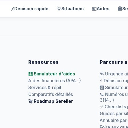
⚡
💡
💶
🏥
Décision rapide
Situations
Aides
Se
Ressources
Parcours a
🧮 Simulateur d'aides
🆘 Urgence a
Aides financières (APA...)
⚡ Décision ra
Services & répit
🧮 Simulateur
Comparatifs détaillés
📞 Numéros ut
3114…)
🚀 Roadmap Serelier
✅ Checklists 
Guides par si
Annuaire par
Foire aux que