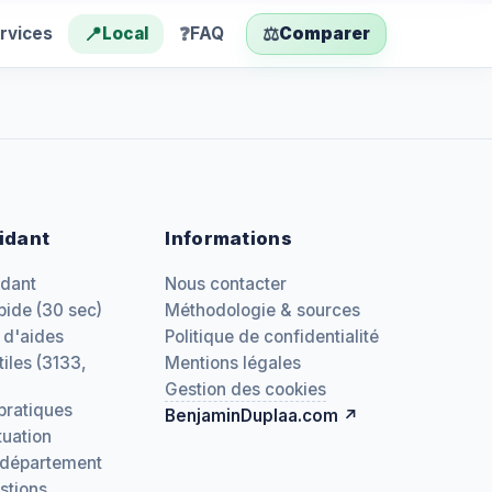
📍
❓
⚖️
rvices
Local
FAQ
Comparer
idant
Informations
idant
Nous contacter
pide (30 sec)
Méthodologie & sources
 d'aides
Politique de confidentialité
iles (3133,
Mentions légales
Gestion des cookies
pratiques
BenjaminDuplaa.com ↗
tuation
 département
stions