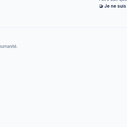
🤝 Je ne suis
 humanité.